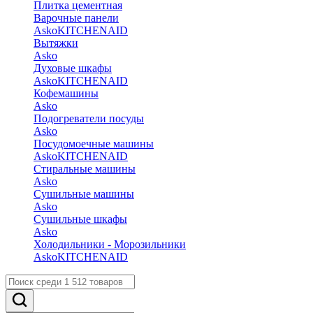
Плитка цементная
Варочные панели
Asko
KITCHENAID
Вытяжки
Asko
Духовые шкафы
Asko
KITCHENAID
Кофемашины
Asko
Подогреватели посуды
Asko
Посудомоечные машины
Asko
KITCHENAID
Стиральные машины
Asko
Сушильные машины
Asko
Сушильные шкафы
Asko
Холодильники - Морозильники
Asko
KITCHENAID