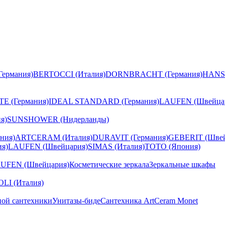
ермания)
BERTOCCI (Италия)
DORNBRACHT (Германия)
HANS
E (Германия)
IDEAL STANDARD (Германия)
LAUFEN (Швейца
я)
SUNSHOWER (Нидерланды)
ния)
ARTCERAM (Италия)
DURAVIT (Германия)
GEBERIT (Швей
я)
LAUFEN (Швейцария)
SIMAS (Италия)
TOTO (Япония)
UFEN (Швейцария)
Косметические зеркала
Зеркальные шкафы
I (Италия)
ной сантехники
Унитазы-биде
Сантехника ArtCeram Monet