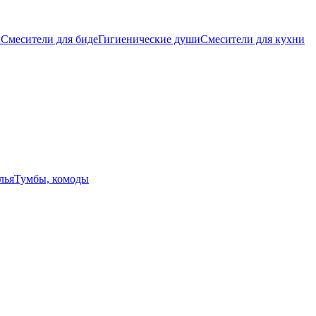
ы
Смесители для биде
Гигиенические души
Смесители для кухни
лья
Тумбы, комоды