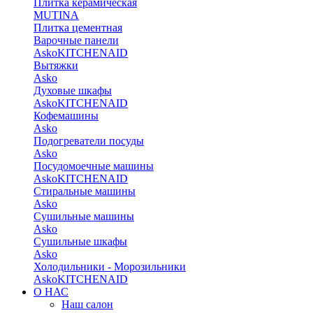
Плитка керамическая
MUTINA
Плитка цементная
Варочные панели
Asko
KITCHENAID
Вытяжки
Asko
Духовые шкафы
Asko
KITCHENAID
Кофемашины
Asko
Подогреватели посуды
Asko
Посудомоечные машины
Asko
KITCHENAID
Стиральные машины
Asko
Сушильные машины
Asko
Сушильные шкафы
Asko
Холодильники - Морозильники
Asko
KITCHENAID
О НАС
Наш салон