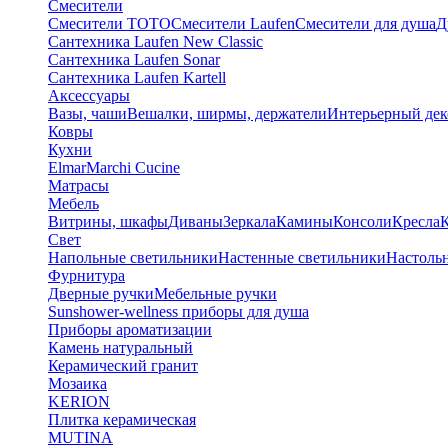
Смесители
Смесители TOTO
Смесители Laufen
Смесители для душа
Д
Сантехника Laufen New Classic
Сантехника Laufen Sonar
Сантехника Laufen Kartell
Аксессуары
Вазы, чаши
Вешалки, ширмы, держатели
Интерьерный дек
Ковры
Кухни
Elmar
Marchi Cucine
Матрасы
Мебель
Витрины, шкафы
Диваны
Зеркала
Камины
Консоли
Кресла
Свет
Напольные светильники
Настенные светильники
Настоль
Фурнитура
Дверные ручки
Мебельные ручки
Sunshower-wellness приборы для душа
Приборы ароматизации
Камень натуральный
Керамический гранит
Мозаика
KERION
Плитка керамическая
MUTINA