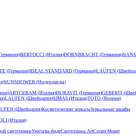
ермания)
BERTOCCI (Италия)
DORNBRACHT (Германия)
HANS
E (Германия)
IDEAL STANDARD (Германия)
LAUFEN (Швейца
я)
SUNSHOWER (Нидерланды)
ния)
ARTCERAM (Италия)
DURAVIT (Германия)
GEBERIT (Швей
я)
LAUFEN (Швейцария)
SIMAS (Италия)
TOTO (Япония)
UFEN (Швейцария)
Косметические зеркала
Зеркальные шкафы
I (Италия)
ной сантехники
Унитазы-биде
Сантехника ArtCeram Monet