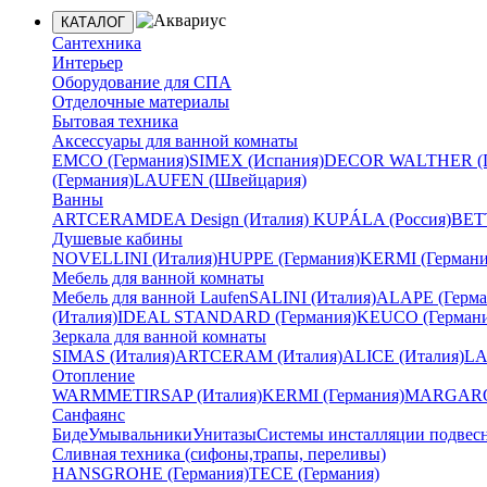
КАТАЛОГ
Сантехника
Интерьер
Оборудование для СПА
Отделочные материалы
Бытовая техника
Аксессуары для ванной комнаты
EMCO (Германия)
SIMEX (Испания)
DECOR WALTHER (Г
(Германия)
LAUFEN (Швейцария)
Ванны
ARTCERAM
DEA Design (Италия)
KUPÁLA (Россия)
BETT
Душевые кабины
NOVELLINI (Италия)
HUPPE (Германия)
KERMI (Германи
Мебель для ванной комнаты
Мебель для ванной Laufen
SALINI (Италия)
ALAPE (Герма
(Италия)
IDEAL STANDARD (Германия)
KEUCO (Германи
Зеркала для ванной комнаты
SIMAS (Италия)
ARTCERAM (Италия)
ALICE (Италия)
LA
Отопление
WARMMET
IRSAP (Италия)
KERMI (Германия)
MARGAROL
Санфаянс
Биде
Умывальники
Унитазы
Системы инсталляции подвес
Сливная техника (сифоны,трапы, переливы)
HANSGROHE (Германия)
TECE (Германия)