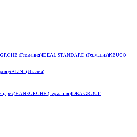
GROHE (Германия)
IDEAL STANDARD (Германия)
KEUCO
рия)
SALINI (Италия)
цария)
HANSGROHE (Германия)
IDEA GROUP