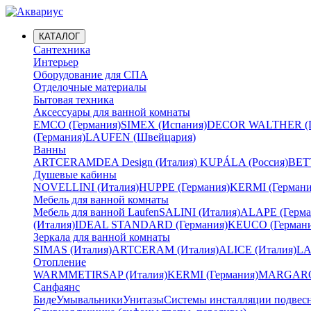
КАТАЛОГ
Сантехника
Интерьер
Оборудование для СПА
Отделочные материалы
Бытовая техника
Аксессуары для ванной комнаты
EMCO (Германия)
SIMEX (Испания)
DECOR WALTHER (Г
(Германия)
LAUFEN (Швейцария)
Ванны
ARTCERAM
DEA Design (Италия)
KUPÁLA (Россия)
BETT
Душевые кабины
NOVELLINI (Италия)
HUPPE (Германия)
KERMI (Германи
Мебель для ванной комнаты
Мебель для ванной Laufen
SALINI (Италия)
ALAPE (Герма
(Италия)
IDEAL STANDARD (Германия)
KEUCO (Германи
Зеркала для ванной комнаты
SIMAS (Италия)
ARTCERAM (Италия)
ALICE (Италия)
LA
Отопление
WARMMET
IRSAP (Италия)
KERMI (Германия)
MARGAROL
Санфаянс
Биде
Умывальники
Унитазы
Системы инсталляции подвес