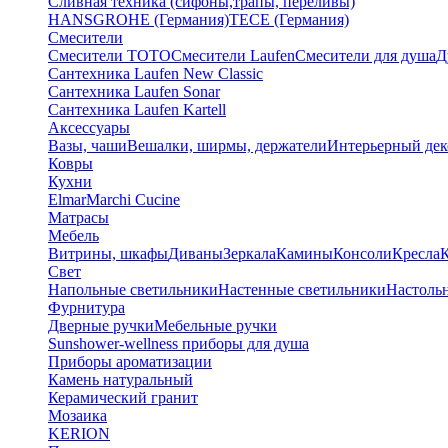
Сливная техника (сифоны,трапы, переливы)
HANSGROHE (Германия)
TECE (Германия)
Смесители
Смесители TOTO
Смесители Laufen
Смесители для душа
Д
Сантехника Laufen New Classic
Сантехника Laufen Sonar
Сантехника Laufen Kartell
Аксессуары
Вазы, чаши
Вешалки, ширмы, держатели
Интерьерный дек
Ковры
Кухни
Elmar
Marchi Cucine
Матрасы
Мебель
Витрины, шкафы
Диваны
Зеркала
Камины
Консоли
Кресла
Свет
Напольные светильники
Настенные светильники
Настоль
Фурнитура
Дверные ручки
Мебельные ручки
Sunshower-wellness приборы для душа
Приборы ароматизации
Камень натуральный
Керамический гранит
Мозаика
KERION