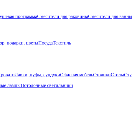
ушевая программа
Смесители для раковины
Смесители для ванн
ор, подарки, цветы
Посуда
Текстиль
Кровати
Лавки, пуфы, сундуки
Офисная мебель
Столики
Столы
Сту
ные лампы
Потолочные светильники