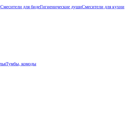
ы
Смесители для биде
Гигиенические души
Смесители для кухни
лья
Тумбы, комоды