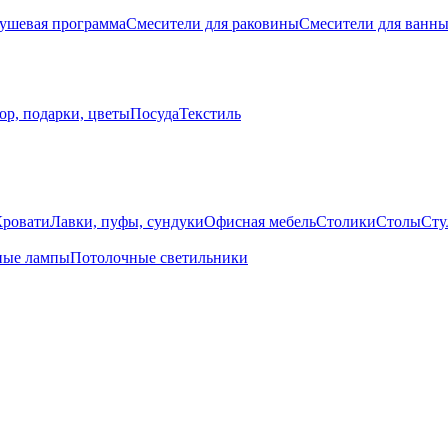
ушевая программа
Смесители для раковины
Смесители для ванн
ор, подарки, цветы
Посуда
Текстиль
Кровати
Лавки, пуфы, сундуки
Офисная мебель
Столики
Столы
Сту
ные лампы
Потолочные светильники