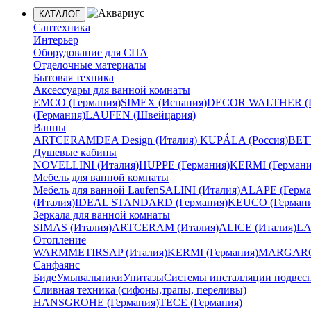
КАТАЛОГ
Сантехника
Интерьер
Оборудование для СПА
Отделочные материалы
Бытовая техника
Аксессуары для ванной комнаты
EMCO (Германия)
SIMEX (Испания)
DECOR WALTHER (Г
(Германия)
LAUFEN (Швейцария)
Ванны
ARTCERAM
DEA Design (Италия)
KUPÁLA (Россия)
BETT
Душевые кабины
NOVELLINI (Италия)
HUPPE (Германия)
KERMI (Германи
Мебель для ванной комнаты
Мебель для ванной Laufen
SALINI (Италия)
ALAPE (Герма
(Италия)
IDEAL STANDARD (Германия)
KEUCO (Германи
Зеркала для ванной комнаты
SIMAS (Италия)
ARTCERAM (Италия)
ALICE (Италия)
LA
Отопление
WARMMET
IRSAP (Италия)
KERMI (Германия)
MARGAROL
Санфаянс
Биде
Умывальники
Унитазы
Системы инсталляции подвес
Сливная техника (сифоны,трапы, переливы)
HANSGROHE (Германия)
TECE (Германия)