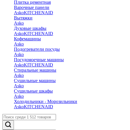
Плитка цементная
Варочные панели
Asko
KITCHENAID
Вытяжки
Asko
Духовые шкафы
Asko
KITCHENAID
Кофемашины
Asko
Подогреватели посуды
Asko
Посудомоечные машины
Asko
KITCHENAID
Стиральные машины
Asko
Сушильные машины
Asko
Сушильные шкафы
Asko
Холодильники - Морозильники
Asko
KITCHENAID