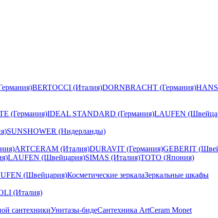
ермания)
BERTOCCI (Италия)
DORNBRACHT (Германия)
HANS
E (Германия)
IDEAL STANDARD (Германия)
LAUFEN (Швейца
я)
SUNSHOWER (Нидерланды)
ния)
ARTCERAM (Италия)
DURAVIT (Германия)
GEBERIT (Швей
я)
LAUFEN (Швейцария)
SIMAS (Италия)
TOTO (Япония)
UFEN (Швейцария)
Косметические зеркала
Зеркальные шкафы
I (Италия)
ной сантехники
Унитазы-биде
Сантехника ArtCeram Monet