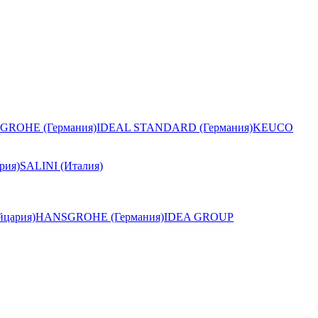
GROHE (Германия)
IDEAL STANDARD (Германия)
KEUCO
рия)
SALINI (Италия)
цария)
HANSGROHE (Германия)
IDEA GROUP