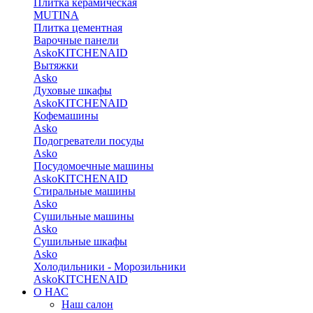
Плитка керамическая
MUTINA
Плитка цементная
Варочные панели
Asko
KITCHENAID
Вытяжки
Asko
Духовые шкафы
Asko
KITCHENAID
Кофемашины
Asko
Подогреватели посуды
Asko
Посудомоечные машины
Asko
KITCHENAID
Стиральные машины
Asko
Сушильные машины
Asko
Сушильные шкафы
Asko
Холодильники - Морозильники
Asko
KITCHENAID
О НАС
Наш салон