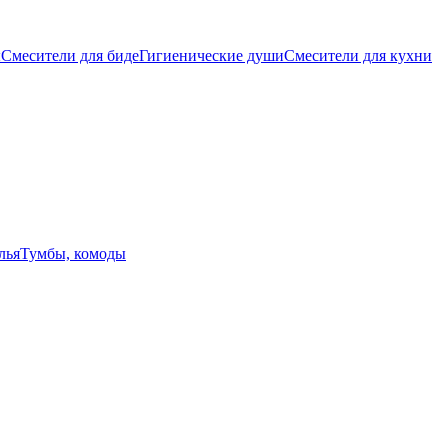
ы
Смесители для биде
Гигиенические души
Смесители для кухни
лья
Тумбы, комоды