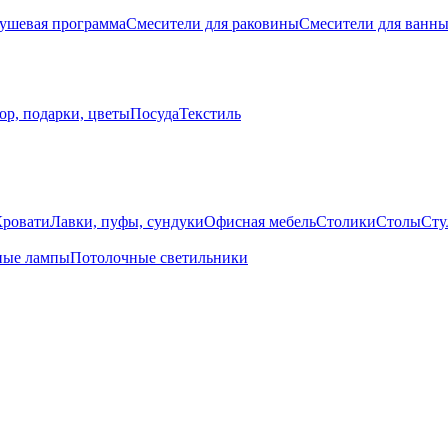
ушевая программа
Смесители для раковины
Смесители для ванн
ор, подарки, цветы
Посуда
Текстиль
Кровати
Лавки, пуфы, сундуки
Офисная мебель
Столики
Столы
Сту
ные лампы
Потолочные светильники