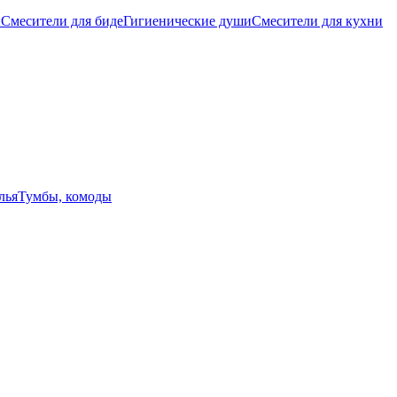
ы
Смесители для биде
Гигиенические души
Смесители для кухни
лья
Тумбы, комоды