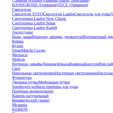
Сливная техника (сифоны,трапы, переливы)
HANSGROHE (Германия)
TECE (Германия)
Смесители
Смесители TOTO
Смесители Laufen
Смесители для душа
Д
Сантехника Laufen New Classic
Сантехника Laufen Sonar
Сантехника Laufen Kartell
Аксессуары
Вазы, чаши
Вешалки, ширмы, держатели
Интерьерный дек
Ковры
Кухни
Elmar
Marchi Cucine
Матрасы
Мебель
Витрины, шкафы
Диваны
Зеркала
Камины
Консоли
Кресла
Свет
Напольные светильники
Настенные светильники
Настоль
Фурнитура
Дверные ручки
Мебельные ручки
Sunshower-wellness приборы для душа
Приборы ароматизации
Камень натуральный
Керамический гранит
Мозаика
KERION