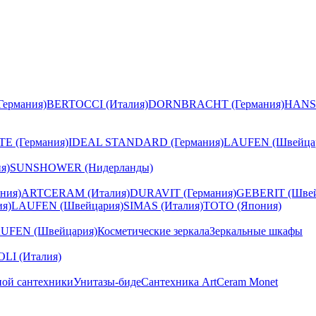
ермания)
BERTOCCI (Италия)
DORNBRACHT (Германия)
HANS
E (Германия)
IDEAL STANDARD (Германия)
LAUFEN (Швейца
я)
SUNSHOWER (Нидерланды)
ния)
ARTCERAM (Италия)
DURAVIT (Германия)
GEBERIT (Швей
я)
LAUFEN (Швейцария)
SIMAS (Италия)
TOTO (Япония)
UFEN (Швейцария)
Косметические зеркала
Зеркальные шкафы
I (Италия)
ной сантехники
Унитазы-биде
Сантехника ArtCeram Monet