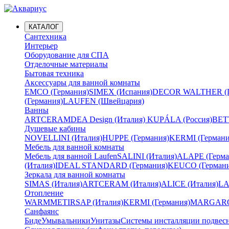
КАТАЛОГ
Сантехника
Интерьер
Оборудование для СПА
Отделочные материалы
Бытовая техника
Аксессуары для ванной комнаты
EMCO (Германия)
SIMEX (Испания)
DECOR WALTHER (Г
(Германия)
LAUFEN (Швейцария)
Ванны
ARTCERAM
DEA Design (Италия)
KUPÁLA (Россия)
BETT
Душевые кабины
NOVELLINI (Италия)
HUPPE (Германия)
KERMI (Германи
Мебель для ванной комнаты
Мебель для ванной Laufen
SALINI (Италия)
ALAPE (Герма
(Италия)
IDEAL STANDARD (Германия)
KEUCO (Германи
Зеркала для ванной комнаты
SIMAS (Италия)
ARTCERAM (Италия)
ALICE (Италия)
LA
Отопление
WARMMET
IRSAP (Италия)
KERMI (Германия)
MARGAROL
Санфаянс
Биде
Умывальники
Унитазы
Системы инсталляции подвес