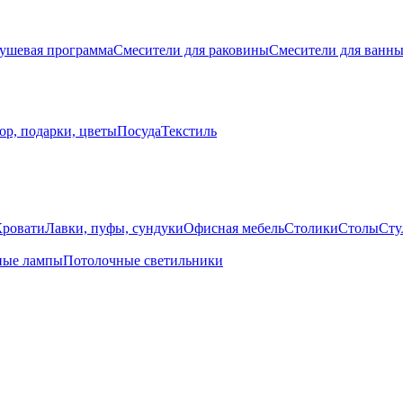
ушевая программа
Смесители для раковины
Смесители для ванн
ор, подарки, цветы
Посуда
Текстиль
Кровати
Лавки, пуфы, сундуки
Офисная мебель
Столики
Столы
Сту
ные лампы
Потолочные светильники