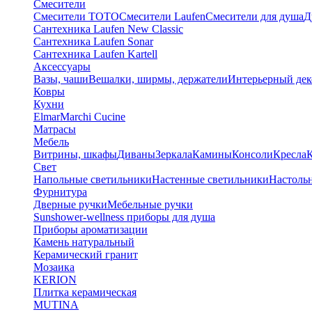
Смесители
Смесители TOTO
Смесители Laufen
Смесители для душа
Д
Сантехника Laufen New Classic
Сантехника Laufen Sonar
Сантехника Laufen Kartell
Аксессуары
Вазы, чаши
Вешалки, ширмы, держатели
Интерьерный дек
Ковры
Кухни
Elmar
Marchi Cucine
Матрасы
Мебель
Витрины, шкафы
Диваны
Зеркала
Камины
Консоли
Кресла
Свет
Напольные светильники
Настенные светильники
Настоль
Фурнитура
Дверные ручки
Мебельные ручки
Sunshower-wellness приборы для душа
Приборы ароматизации
Камень натуральный
Керамический гранит
Мозаика
KERION
Плитка керамическая
MUTINA