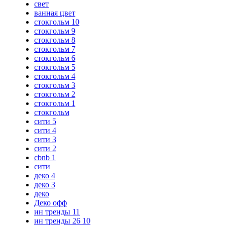
свет
ванная цвет
стокгольм 10
стокгольм 9
стокгольм 8
стокгольм 7
стокгольм 6
стокгольм 5
стокгольм 4
стокгольм 3
стокгольм 2
стокгольм 1
стокгольм
сити 5
сити 4
сити 3
сити 2
cbnb 1
сити
деко 4
деко 3
деко
Деко офф
ин тренды 11
ин тренды 26 10