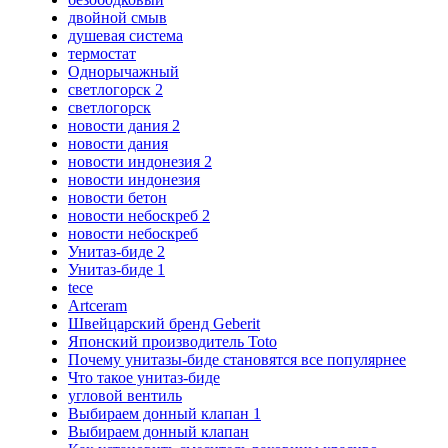
двойной смыв
душевая система
термостат
Однорычажный
светлогорск 2
светлогорск
новости дания 2
новости дания
новости индонезия 2
новости индонезия
новости бетон
новости небоскреб 2
новости небоскреб
Унитаз-биде 2
Унитаз-биде 1
tece
Artceram
Швейцарский бренд Geberit
Японский производитель Toto
Почему унитазы-биде становятся все популярнее
Что такое унитаз-биде
угловой вентиль
Выбираем донный клапан 1
Выбираем донный клапан