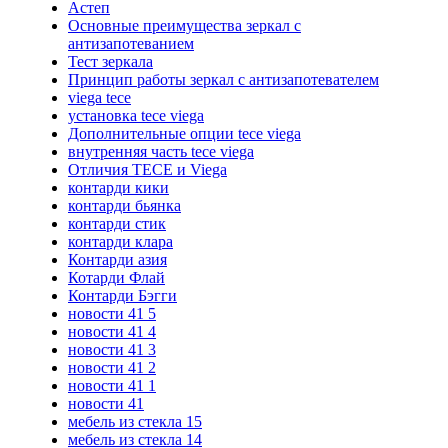
Астеп
Основные преимущества зеркал с
антизапотеванием
Тест зеркала
Принцип работы зеркал с антизапотевателем
viega tece
установка tece viega
Дополнительные опции tece viega
внутренняя часть tece viega
Отличия TECE и Viega
контарди кики
контарди бьянка
контарди стик
контарди клара
Контарди азия
Котарди Флай
Контарди Бэгги
новости 41 5
новости 41 4
новости 41 3
новости 41 2
новости 41 1
новости 41
мебель из стекла 15
мебель из стекла 14