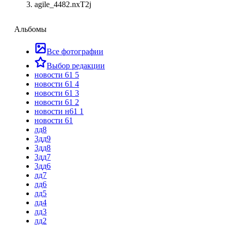
agile_4482.nxT2j
Альбомы
Все фотографии
Выбор редакции
новости 61 5
новости 61 4
новости 61 3
новости 61 2
новости н61 1
новости 61
лд8
3дд9
3дд8
3дд7
3дд6
лд7
лд6
лд5
лд4
лд3
лд2