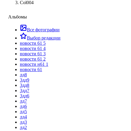
Col004
Альбомы
Все фотографии
Выбор редакции
новости 61 5
новости 61 4
новости 61 3
новости 61 2
новости н61 1
новости 61
лд8
3дд9
3дд8
3дд7
3дд6
лд7
лд6
лд5
лд4
лд3
лд2