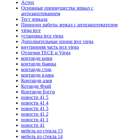
Астеп
Основные преимущества зеркал с
антизапотеванием
Тест зеркала
Принцип работы зеркал с антизапотевателем
viega tece
установка tece viega
Дополнительные опции tece viega
внутренняя часть tece viega
Отличия TECE и Viega
контарди кики
контарди бьянка
контарди стик
контарди клара
Контарди азия
Котарди Флай
Контарди Бэгги
новости 41 5
новости 41 4
новости 41 3
новости 41 2
новости 41 1
новости 41
мебель из стекла 15
мебель из стекла 14