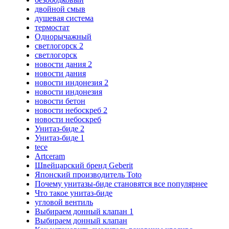
двойной смыв
душевая система
термостат
Однорычажный
светлогорск 2
светлогорск
новости дания 2
новости дания
новости индонезия 2
новости индонезия
новости бетон
новости небоскреб 2
новости небоскреб
Унитаз-биде 2
Унитаз-биде 1
tece
Artceram
Швейцарский бренд Geberit
Японский производитель Toto
Почему унитазы-биде становятся все популярнее
Что такое унитаз-биде
угловой вентиль
Выбираем донный клапан 1
Выбираем донный клапан