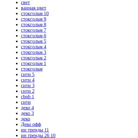
свет
ванная цвет
стокгольм 10
стокгольм 9
стокгольм 8
стокгольм 7
стокгольм 6
стокгольм 5
стокгольм 4
стокгольм 3
стокгольм 2
стокгольм 1
стокгольм
сити 5
сити 4
сити 3
сити 2
cbnb 1
сити
деко 4
деко 3
деко
Деко офф
ин тренды 11
ин тренды 26 10