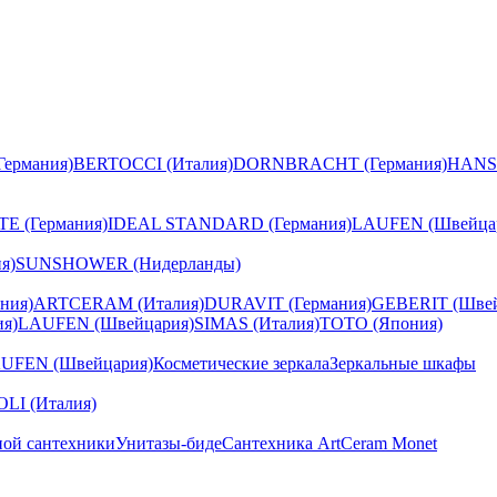
ермания)
BERTOCCI (Италия)
DORNBRACHT (Германия)
HANS
E (Германия)
IDEAL STANDARD (Германия)
LAUFEN (Швейца
я)
SUNSHOWER (Нидерланды)
ния)
ARTCERAM (Италия)
DURAVIT (Германия)
GEBERIT (Швей
я)
LAUFEN (Швейцария)
SIMAS (Италия)
TOTO (Япония)
UFEN (Швейцария)
Косметические зеркала
Зеркальные шкафы
I (Италия)
ной сантехники
Унитазы-биде
Сантехника ArtCeram Monet