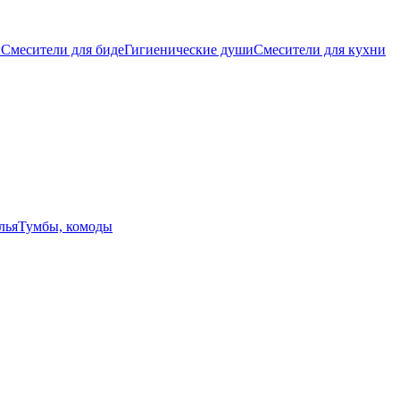
ы
Смесители для биде
Гигиенические души
Смесители для кухни
лья
Тумбы, комоды