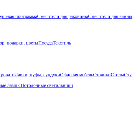
ушевая программа
Смесители для раковины
Смесители для ванн
ор, подарки, цветы
Посуда
Текстиль
Кровати
Лавки, пуфы, сундуки
Офисная мебель
Столики
Столы
Сту
ные лампы
Потолочные светильники