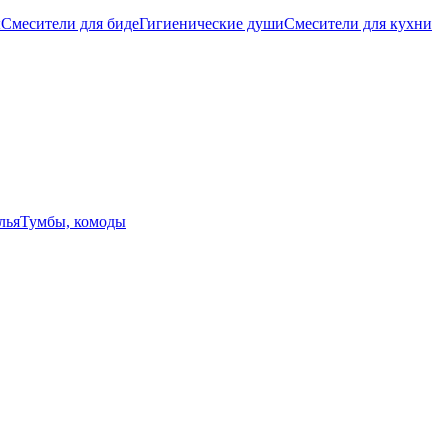
ы
Смесители для биде
Гигиенические души
Смесители для кухни
лья
Тумбы, комоды