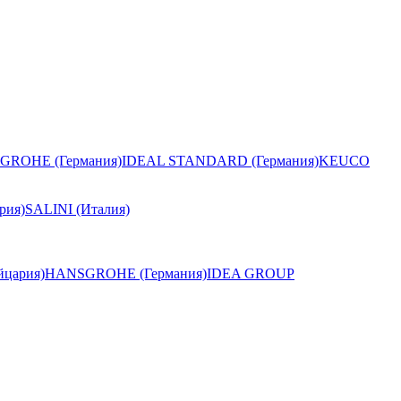
GROHE (Германия)
IDEAL STANDARD (Германия)
KEUCO
рия)
SALINI (Италия)
цария)
HANSGROHE (Германия)
IDEA GROUP