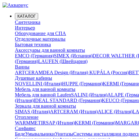
КАТАЛОГ
Сантехника
Интерьер
Оборудование для СПА
Отделочные материалы
Бытовая техника
Аксессуары для ванной комнаты
EMCO (Германия)
SIMEX (Испания)
DECOR WALTHER (Г
(Германия)
LAUFEN (Швейцария)
Ванны
ARTCERAM
DEA Design (Италия)
KUPÁLA (Россия)
BETT
Душевые кабины
NOVELLINI (Италия)
HUPPE (Германия)
KERMI (Германи
Мебель для ванной комнаты
Мебель для ванной Laufen
SALINI (Италия)
ALAPE (Герма
(Италия)
IDEAL STANDARD (Германия)
KEUCO (Германи
Зеркала для ванной комнаты
SIMAS (Италия)
ARTCERAM (Италия)
ALICE (Италия)
LA
Отопление
WARMMET
IRSAP (Италия)
KERMI (Германия)
MARGAROL
Санфаянс
Биде
Умывальники
Унитазы
Системы инсталляции подвес