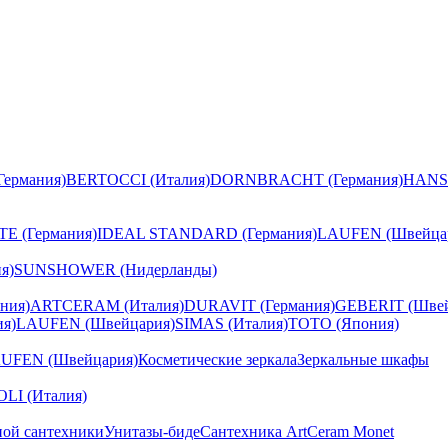
ермания)
BERTOCCI (Италия)
DORNBRACHT (Германия)
HANS
E (Германия)
IDEAL STANDARD (Германия)
LAUFEN (Швейца
я)
SUNSHOWER (Нидерланды)
ния)
ARTCERAM (Италия)
DURAVIT (Германия)
GEBERIT (Швей
я)
LAUFEN (Швейцария)
SIMAS (Италия)
TOTO (Япония)
UFEN (Швейцария)
Косметические зеркала
Зеркальные шкафы
I (Италия)
ной сантехники
Унитазы-биде
Сантехника ArtCeram Monet