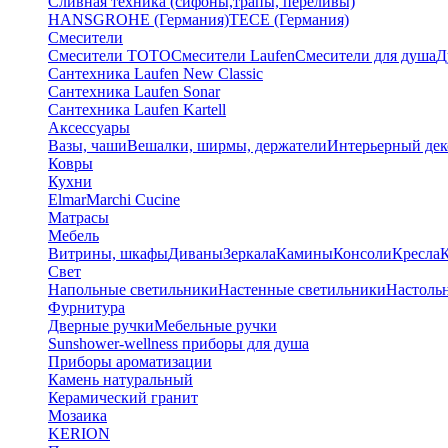
Сливная техника (сифоны,трапы, переливы)
HANSGROHE (Германия)
TECE (Германия)
Смесители
Смесители TOTO
Смесители Laufen
Смесители для душа
Д
Сантехника Laufen New Classic
Сантехника Laufen Sonar
Сантехника Laufen Kartell
Аксессуары
Вазы, чаши
Вешалки, ширмы, держатели
Интерьерный дек
Ковры
Кухни
Elmar
Marchi Cucine
Матрасы
Мебель
Витрины, шкафы
Диваны
Зеркала
Камины
Консоли
Кресла
Свет
Напольные светильники
Настенные светильники
Настоль
Фурнитура
Дверные ручки
Мебельные ручки
Sunshower-wellness приборы для душа
Приборы ароматизации
Камень натуральный
Керамический гранит
Мозаика
KERION