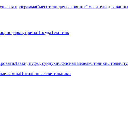
ушевая программа
Смесители для раковины
Смесители для ванн
ор, подарки, цветы
Посуда
Текстиль
Кровати
Лавки, пуфы, сундуки
Офисная мебель
Столики
Столы
Сту
ные лампы
Потолочные светильники