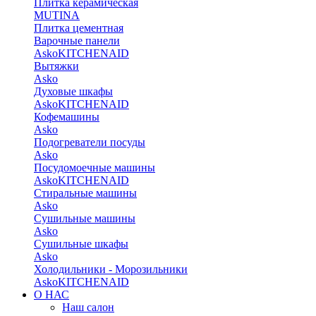
Плитка керамическая
MUTINA
Плитка цементная
Варочные панели
Asko
KITCHENAID
Вытяжки
Asko
Духовые шкафы
Asko
KITCHENAID
Кофемашины
Asko
Подогреватели посуды
Asko
Посудомоечные машины
Asko
KITCHENAID
Стиральные машины
Asko
Сушильные машины
Asko
Сушильные шкафы
Asko
Холодильники - Морозильники
Asko
KITCHENAID
О НАС
Наш салон