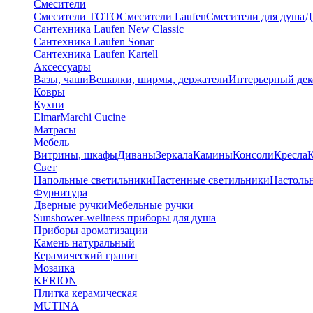
Смесители
Смесители TOTO
Смесители Laufen
Смесители для душа
Д
Сантехника Laufen New Classic
Сантехника Laufen Sonar
Сантехника Laufen Kartell
Аксессуары
Вазы, чаши
Вешалки, ширмы, держатели
Интерьерный дек
Ковры
Кухни
Elmar
Marchi Cucine
Матрасы
Мебель
Витрины, шкафы
Диваны
Зеркала
Камины
Консоли
Кресла
Свет
Напольные светильники
Настенные светильники
Настоль
Фурнитура
Дверные ручки
Мебельные ручки
Sunshower-wellness приборы для душа
Приборы ароматизации
Камень натуральный
Керамический гранит
Мозаика
KERION
Плитка керамическая
MUTINA