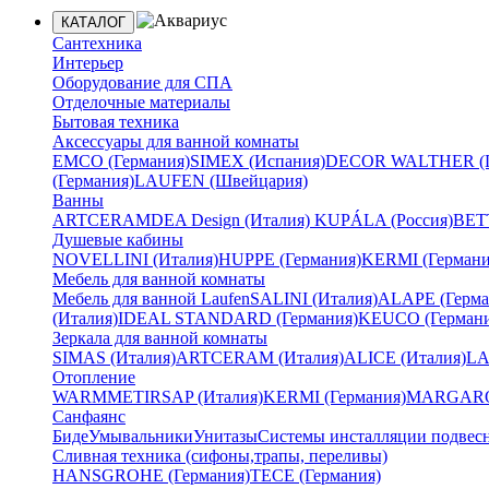
КАТАЛОГ
Сантехника
Интерьер
Оборудование для СПА
Отделочные материалы
Бытовая техника
Аксессуары для ванной комнаты
EMCO (Германия)
SIMEX (Испания)
DECOR WALTHER (Г
(Германия)
LAUFEN (Швейцария)
Ванны
ARTCERAM
DEA Design (Италия)
KUPÁLA (Россия)
BETT
Душевые кабины
NOVELLINI (Италия)
HUPPE (Германия)
KERMI (Германи
Мебель для ванной комнаты
Мебель для ванной Laufen
SALINI (Италия)
ALAPE (Герма
(Италия)
IDEAL STANDARD (Германия)
KEUCO (Германи
Зеркала для ванной комнаты
SIMAS (Италия)
ARTCERAM (Италия)
ALICE (Италия)
LA
Отопление
WARMMET
IRSAP (Италия)
KERMI (Германия)
MARGAROL
Санфаянс
Биде
Умывальники
Унитазы
Системы инсталляции подвес
Сливная техника (сифоны,трапы, переливы)
HANSGROHE (Германия)
TECE (Германия)