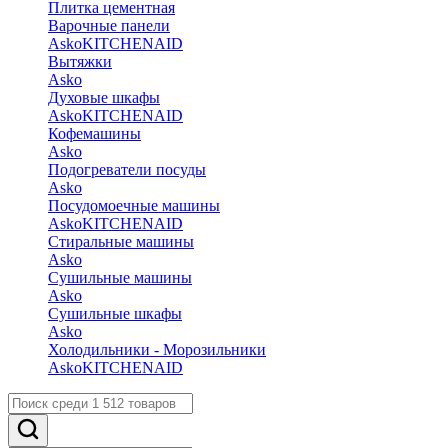
Плитка цементная
Варочные панели
Asko
KITCHENAID
Вытяжки
Asko
Духовые шкафы
Asko
KITCHENAID
Кофемашины
Asko
Подогреватели посуды
Asko
Посудомоечные машины
Asko
KITCHENAID
Стиральные машины
Asko
Сушильные машины
Asko
Сушильные шкафы
Asko
Холодильники - Морозильники
Asko
KITCHENAID